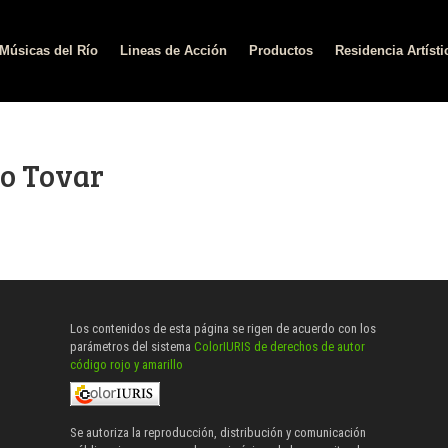
Músicas del Río
Lineas de Acción
Productos
Residencia Artísti
no Tovar
Los contenidos de esta página se rigen de acuerdo con los
parámetros del sistema
ColorIURIS de derechos de autor
código rojo y amarillo
Se autoriza la reproducción, distribución y comunicación