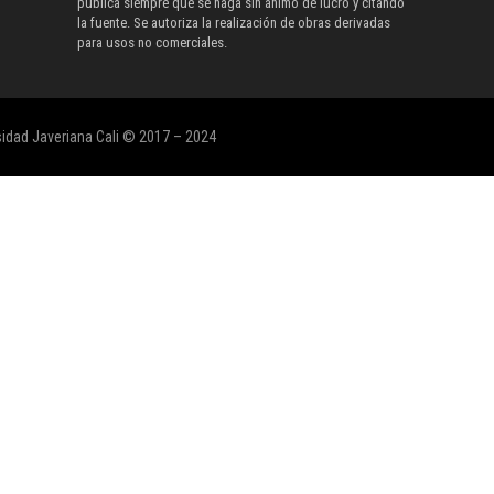
pública siempre que se haga sin ánimo de lucro y citando
la fuente. Se autoriza la realización de obras derivadas
para usos no comerciales.
sidad Javeriana Cali © 2017 – 2024