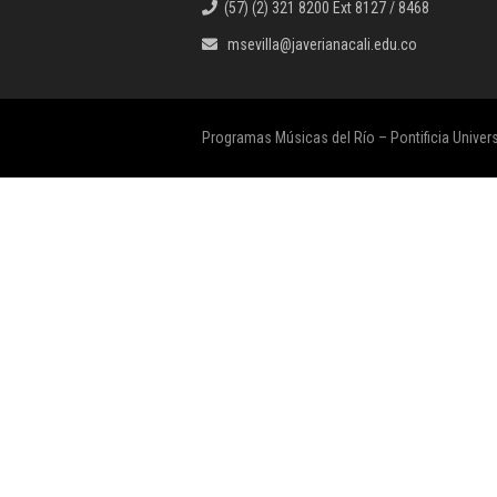
(57) (2) 321 8200 Ext 8127 / 8468
msevilla@javerianacali.edu.co
Programas Músicas del Río – Pontificia Univer