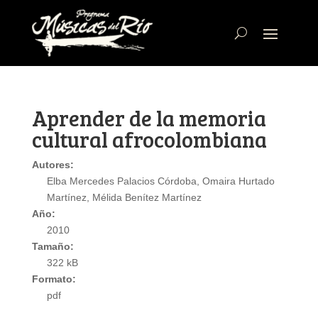
Aprender de la memoria
cultural afrocolombiana
Autores:
Elba Mercedes Palacios Córdoba, Omaira Hurtado
Martínez, Mélida Benítez Martínez
Año:
2010
Tamaño:
322 kB
Formato:
pdf