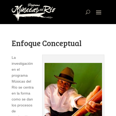
Enfoque Conceptual
La
investigación
en el
programa
Músicas del
Río se centra
en la forma
como se dan
los procesos
de