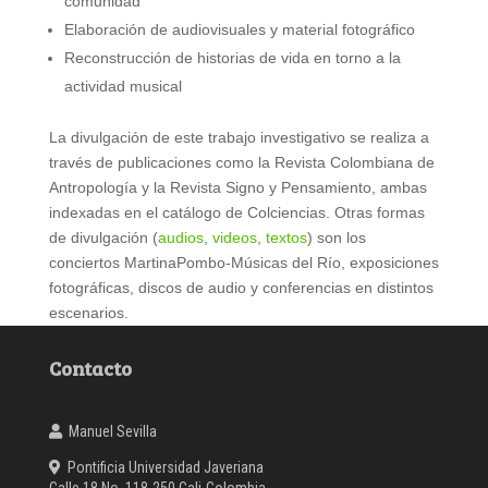
comunidad
Elaboración de audiovisuales y material fotográfico
Reconstrucción de historias de vida en torno a la
actividad musical
La divulgación de este trabajo investigativo se realiza a
través de publicaciones como la Revista Colombiana de
Antropología y la Revista Signo y Pensamiento, ambas
indexadas en el catálogo de Colciencias. Otras formas
de divulgación (
audios
,
videos
,
textos
) son los
conciertos MartinaPombo-Músicas del Río, exposiciones
fotográficas, discos de audio y conferencias en distintos
escenarios.
Contacto
Manuel Sevilla
Pontificia Universidad Javeriana
Calle 18 No. 118-250 Cali-Colombia